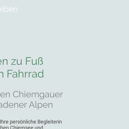
eiben
en zu Fuß
m Fahrrad
den Chiemgauer
adener Alpen
Ihre persönliche Begleiterin
ischen Chiemsee und