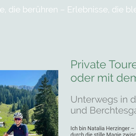
, die berühren – Erlebnisse, die bl
Private Tour
oder mit de
Unterwegs in 
und Berchtesg
Ich bin Natalia Herzinger – 
durch die stille Magie zw