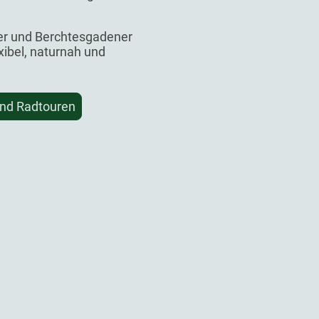
er und Berchtesgadener
xibel, naturnah und
und Radtouren